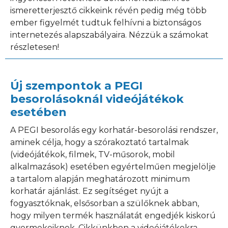
ismeretterjesztő cikkeink révén pedig még több
ember figyelmét tudtuk felhívni a biztonságos
internetezés alapszabályaira. Nézzük a számokat
részletesen!
Új szempontok a PEGI
besorolásoknál videójátékok
esetében
A PEGI besorolás egy korhatár-besorolási rendszer,
aminek célja, hogy a szórakoztató tartalmak
(videójátékok, filmek, TV-műsorok, mobil
alkalmazások) esetében egyértelműen megjelölje
a tartalom alapján meghatározott minimum
korhatár ajánlást. Ez segítséget nyújt a
fogyasztóknak, elsősorban a szülőknek abban,
hogy milyen termék használatát engedjék kiskorú
gyermekeiknek. Cikkünkben a videójátékokra