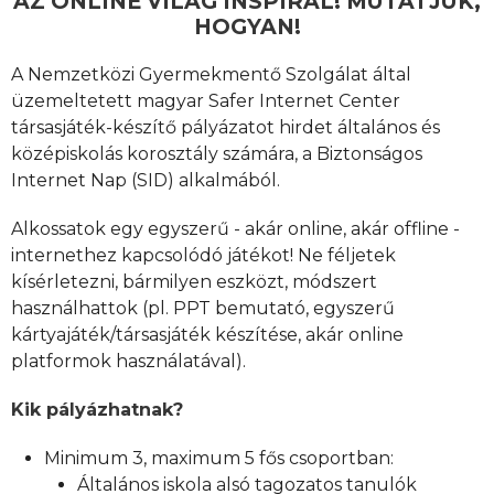
AZ ONLINE VILÁG INSPIRÁL! MUTATJUK,
HOGYAN!
A Nemzetközi Gyermekmentő Szolgálat által
üzemeltetett magyar
Safer Internet Center
társasjáték-készítő pályázatot hirdet általános és
középiskolás korosztály számára, a Biztonságos
Internet Nap (SID) alkalmából.
Alkossatok egy egyszerű - akár online, akár offline -
internethez kapcsolódó játékot!
Ne féljetek
kísérletezni, bármilyen eszközt, módszert
használhattok (pl. PPT bemutató, egyszerű
kártyajáték/társasjáték készítése, akár online
platformok használatával).
Kik pályázhatnak?
Minimum 3, maximum 5 fős csoportban:
Általános iskola alsó tagozatos tanulók