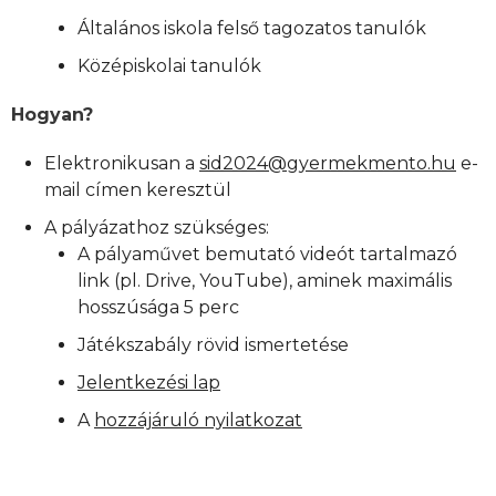
Általános iskola felső tagozatos tanulók
Középiskolai tanulók
Hogyan?
Elektronikusan a
sid2024@gyermekmento.hu
e-
mail címen keresztül
A pályázathoz szükséges:
A pályaművet bemutató videót tartalmazó
link (pl. Drive, YouTube), aminek maximális
hosszúsága 5 perc
Játékszabály rövid ismertetése
Jelentkezési lap
A
hozzájáruló nyilatkozat