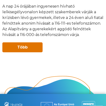
A nap 24 órájában ingyenesen hívható
lelkisegélyvonalon képzett szakemberek várják a
krízisben lévő gyermekek, illetve a 24 éven aluli fiatal
felnőttek anonim hívásait a 116-111-es telefonszámon.
Az Alapítvány a gyerekekért aggódó felnőttek
hívását a 116-000-ás telefonszámon várja.
Több