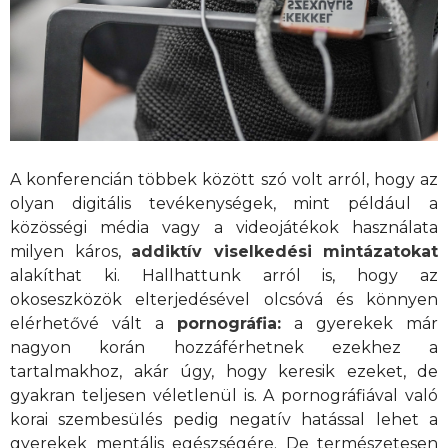
A konferencián többek között szó volt arról, hogy az
olyan digitális tevékenységek, mint például a
közösségi média vagy a videojátékok használata
milyen káros,
addiktív viselkedési mintázatokat
alakíthat ki. Hallhattunk arról is, hogy az
okoseszközök elterjedésével olcsóvá és könnyen
elérhetővé vált a
pornográfia:
a gyerekek már
nagyon korán hozzáférhetnek ezekhez a
tartalmakhoz, akár úgy, hogy keresik ezeket, de
gyakran teljesen véletlenül is. A pornográfiával való
korai szembesülés pedig negatív hatással lehet a
gyerekek mentális egészségére. De természetesen