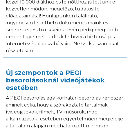
közel 10.000 diákhoz és felnőtthöz jutottunk el
közvetlen módon, megelőző, tudatosító
előadásainkkal! Honlapunkon található,
ingyenesen letölthető dokumentumaink és
ismeretterjesztő cikkeink révén pedig még több
ember figyelmét tudtuk felhívni a biztonságos
internetezés alapszabályaira. Nézzük a számokat
részletesen!
Új szempontok a PEGI
besorolásoknál videójátékok
esetében
A PEGI besorolás egy korhatár-besorolási rendszer,
aminek célja, hogy a szórakoztató tartalmak
(videójátékok, filmek, TV-műsorok, mobil
alkalmazások) esetében egyértelműen megjelölje
a tartalom alapján meghatározott minimum