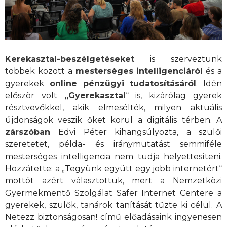
Kerekasztal-beszélgetéseket
is szerveztünk
többek között a
mesterséges intelligenciáról
és a
gyerekek
online pénzügyi tudatosításáról
. Idén
először volt
„Gyerekasztal
“ is, kizárólag gyerek
résztvevőkkel, akik elmesélték, milyen aktuális
újdonságok veszik őket körül a digitális térben. A
zárszóban
Edvi Péter kihangsúlyozta, a szülői
szeretetet, példa- és iránymutatást semmiféle
mesterséges intelligencia nem tudja helyettesíteni.
Hozzátette: a „Tegyünk együtt egy jobb internetért“
mottót azért választottuk, mert a Nemzetközi
Gyermekmentő Szolgálat Safer Internet Centere a
gyerekek, szülők, tanárok tanítását tűzte ki célul.
A
Netezz biztonságosan!
című előadásaink ingyenesen