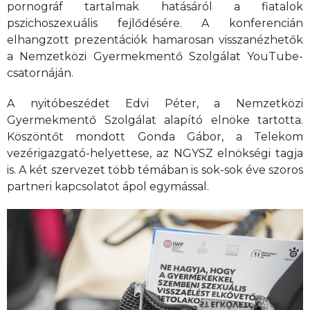
pornográf tartalmak hatásáról a fiatalok
pszichoszexuális fejlődésére. A konferencián
elhangzott prezentációk hamarosan visszanézhetők
a Nemzetközi Gyermekmentő Szolgálat YouTube-
csatornáján.
A nyitóbeszédet Edvi Péter, a Nemzetközi
Gyermekmentő Szolgálat alapító elnöke tartotta.
Köszöntőt mondott Gonda Gábor, a Telekom
vezérigazgató-helyettese, az NGYSZ elnökségi tagja
is. A két szervezet több témában is sok-sok éve szoros
partneri kapcsolatot ápol egymással.