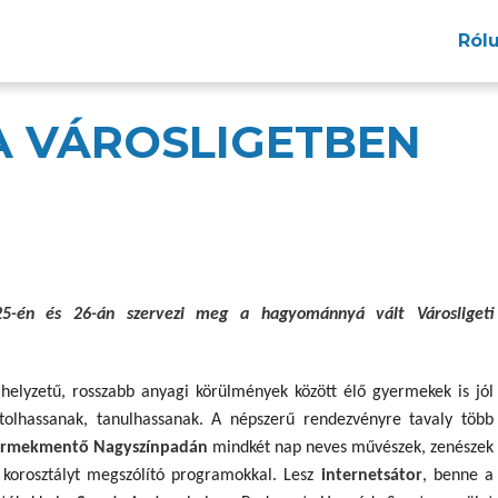
Ról
A VÁROSLIGETBEN
5-én és 26-án szervezi meg a hagyománnyá vált Városligeti
 helyzetű, rosszabb anyagi körülmények között élő gyermekek is jól
tolhassanak, tanulhassanak. A népszerű rendezvényre tavaly több
rmekmentő Nagyszínpadán
mindkét nap
neves művészek, zenészek
 korosztályt megszólító programokkal. Lesz
internetsátor
, benne a