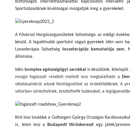
biztonságos internethasználattal kapcsolatos interaktív já
Sportszázadának kiválóságai mozgatják meg a gyerekeket.
A Fővárosi Horgászegyesületek Szövetsége az eddigi évekhe
készül. A legaktívabb sportolni vágyó gyerekek idén sem h
Lovasterápia Szövetség
lovasterápiás bemutatója sem
. 
állomása.
Idén
komplex egészségügyi sarokkal
is készülünk: kitelep
mozgó fogászati rendelő mellett lesz megtalálható a
Den
oktatásainkról adunk felvilágosítást az érdeklődőknek. A 
sátorban színezhetnek, tesztelhetik tudásukat, a legügyese
Kint lesz továbbá a Gottsegen György Országos Kardiovaszkul
is. Jelen lesz a
Budapesti Vöröskereszt
egy játék/preven