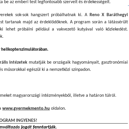
 be az emberi test legfontosabb szerveit és érdekességeit.
erekek sok-sok hangszert próbálhatnak ki. A
Reno X Baráthegyi
st tartanak majd az érdeklődőknek. A program során a látássérült
ki lehet próbálni például a vakvezető kutyával való közlekedést.
ók.
 helikopterszimulátorában.
rális intézetek
mutatják be országaik hagyományait, gasztronómiai
nés műsorokkal egészül ki a nemzetközi színpadon.
eket magyarországi intézményekből, illetve a határon túlról.
a
www.gyermekmento.hu
oldalon.
OGRAM INGYENES!
mváltozás jogát fenntartják.