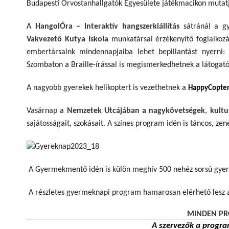
Budapesti Orvostanhallgatók Egyesülete játékmacikon mutatja
A
HangolÓra – Interaktív hangszerkiállítás
sátránál a gy
Vakvezető Kutya Iskola
munkatársai érzékenyítő foglalkozá
embertársaink mindennapjaiba lehet bepillantást nyerni: 
Szombaton a Braille-írással is megismerkedhetnek a látogat
A nagyobb gyerekek helikoptert is vezethetnek a
HappyCopter
Vasárnap a
Nemzetek Utcájában a
nagykövetségek
,
kultu
sajátosságait, szokásait. A színes program idén is táncos, ze
A Gyermekmentő idén is külön meghív 500 nehéz sorsú gyerm
A részletes gyermeknapi program hamarosan elérhető lesz 
MINDEN PR
A szervezők a progra