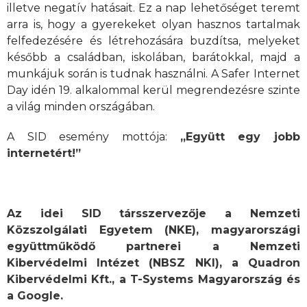
illetve negatív hatásait. Ez a nap lehetőséget teremt
arra is, hogy a gyerekeket olyan hasznos tartalmak
felfedezésére és létrehozására buzdítsa, melyeket
később a családban, iskolában, barátokkal, majd a
munkájuk során is tudnak használni. A Safer Internet
Day idén 19. alkalommal kerül megrendezésre szinte
a világ minden országában.
A SID esemény mottója:
„Együtt egy jobb
internetért!”
Az idei SID társszervezője a
Nemzeti
Közszolgálati Egyetem
(NKE), magyarországi
együttműködő partnerei
a Nemzeti
Kibervédelmi Intézet (NBSZ NKI), a Quadron
Kibervédelmi Kft., a T-Systems Magyarország és
a Google.