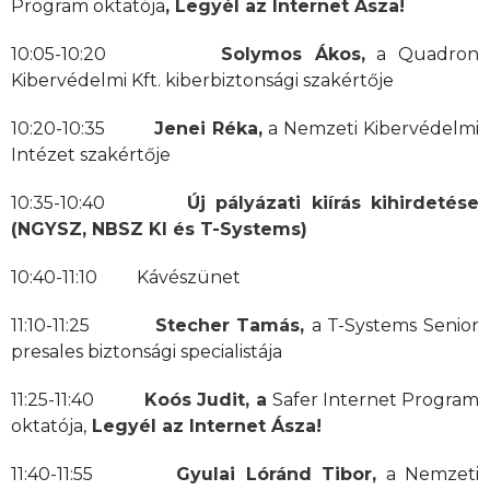
Program oktatója
,
Legyél az Internet Ásza!
10:05-10:20
Solymos Ákos,
a Quadron
Kibervédelmi Kft. kiberbiztonsági szakértője
10:20-10:35
Jenei Réka,
a Nemzeti Kibervédelmi
Intézet szakértője
10:35-10:40
Új pályázati kiírás kihirdetése
(NGYSZ, NBSZ KI és T-Systems)
10:40-11:10 Kávészünet
11:10-11:25
Stecher Tamás,
a T-Systems Senior
presales biztonsági specialistája
11:25-11:40
Koós Judit, a
Safer Internet Program
oktatója,
Legyél az Internet Ásza!
11:40-11:55
Gyulai Lóránd Tibor,
a Nemzeti