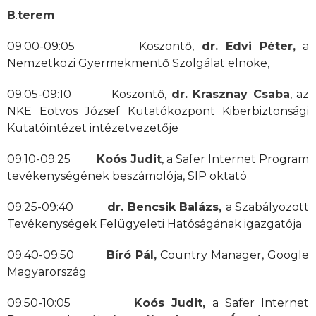
B
.
terem
09:00-09:05 Köszöntő,
dr. Edvi Péter,
a
Nemzetközi Gyermekmentő Szolgálat elnöke,
09:05-09:10 Köszöntő,
dr. Krasznay Csaba
, az
NKE Eötvös József Kutatóközpont Kiberbiztonsági
Kutatóintézet intézetvezetője
09:10-09:25
Koós Judit
, a Safer Internet Program
tevékenységének beszámolója, SIP oktató
09:25-09:40
dr. Bencsik Balázs,
a Szabályozott
Tevékenységek Felügyeleti Hatóságának igazgatója
09:40-09:50
Bíró Pál,
Country Manager, Google
Magyarország
09:50-10:05
Koós Judit,
a Safer Internet