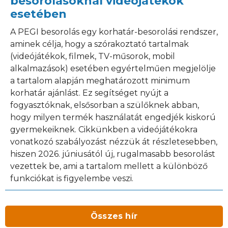
besorolásoknál videójátékok
esetében
A PEGI besorolás egy korhatár-besorolási rendszer,
aminek célja, hogy a szórakoztató tartalmak
(videójátékok, filmek, TV-műsorok, mobil
alkalmazások) esetében egyértelműen megjelölje
a tartalom alapján meghatározott minimum
korhatár ajánlást. Ez segítséget nyújt a
fogyasztóknak, elsősorban a szülőknek abban,
hogy milyen termék használatát engedjék kiskorú
gyermekeiknek. Cikkünkben a videójátékokra
vonatkozó szabályozást nézzük át részletesebben,
hiszen 2026. júniusától új, rugalmasabb besorolást
vezettek be, ami a tartalom mellett a különböző
funkciókat is figyelembe veszi.
Összes hír