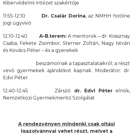
Kibervédelmi Intézet szakértője
11:55-12:10
Dr. Csalár Dorina
, az NMHH hotline
jogi ügyvivő
12:10-12:40
A-B.terem:
A mentorok – dr. Krasznay
Csaba, Fekete Zsombor, Sterner Zoltán, Nagy István
és Kovács Péter – és a gyerekek
beszámolnak a tapasztalataikról; a részt
vevő gyermekek ajándékot kapnak. Moderátor: dr.
Edvi Péter
12:40-12:45 Zárszó:
dr. Edvi Péter
elnök,
Nemzetközi Gyermekmentő Szolgálat
A rendezvényen mindenki csak oltási
igazolvánnyal vehet részt, melyet a