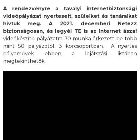
A rendezvényre a tavalyi internetbiztonsági
videópályázat nyerteseit, szüleiket és tanáraikat
hívtuk meg. A 2021. decemberi Netezz
biztonságosan, és legyél TE is az internet ásza!
videókészítő pályázatra 30 munka érkezett be több
mint 50 pályázótól, 3 korcsoportban. A nyertes
pályaművek ebben a lejátszási listában
megtekinthetők: