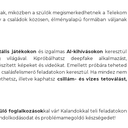
ak, miközben a szülők megismerkedhetnek a Telekom
y a családok közösen, élményalapú formában váljanak
tális játékokon
és izgalmas
AI-kihívásokon
keresztül
ilágával. Kipróbálhatsz deepfake alkalmazást,
szített képeket és videókat. Emellett próbára teheted
 csalásfelismerő feladatokon keresztül. Ha mindez nem
ethetsz
,
illetve kaphatsz
csillám- és vizes tetoválást,
lő foglalkozások
kal vár! Kalandokkal teli feladatokon
i gondolkodásodat és problémamegoldó készségedet!