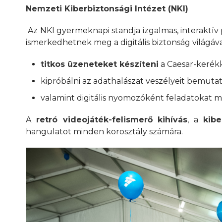
Nemzeti Kiberbiztonsági Intézet (NKI)
Az NKI gyermeknapi standja izgalmas, interaktív 
ismerkedhetnek meg a digitális biztonság világáva
titkos üzeneteket készíteni
a Caesar-kerékk
kipróbálni az adathalászat veszélyeit bemutat
valamint digitális nyomozóként feladatokat 
A
retró videojáték-felismerő kihívás
, a
kib
hangulatot minden korosztály számára.