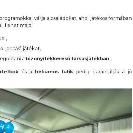
programokkal várja a családokat, ahol játékos formában
l. Lehet majd:
el,
ó „pecás” játékot,
megoldani a
bizonyítékkereső társasjátékban
.
ertetkók
és a
héliumos lufik
pedig garantálják a jó