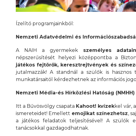
Ízelítő programjainkból:
Nemzeti Adatvédelmi és Információszabadsá
A NAIH a gyermekek
személyes adatai
népszerűsítését helyezi középpontba a Bizto
játékos fejtörők, keresztrejtvények és színe
jutalmazzák! A standnál a szülők is hasznos
munkatársaitól kérdezhetnek az információs jogo
Nemzeti Média-és Hírközlési Hatóság (NMHH)
Itt a Bűvösvölgy csapata
Kahoot! kvízek
kel vár,
ismereteidet! Emellett
emojikat színezhetsz
, s
a játékos feladatok teljesítésével! A szülők
tanácsokkal gazdagodhatnak.