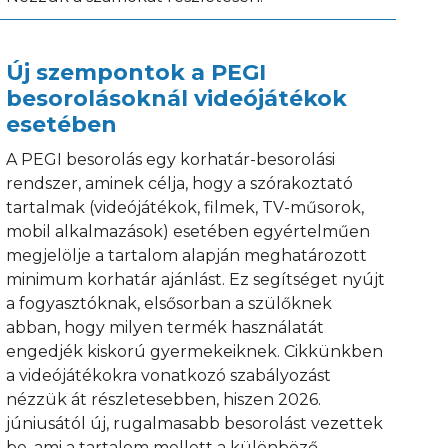
Új szempontok a PEGI
besorolásoknál videójátékok
esetében
A PEGI besorolás egy korhatár-besorolási
rendszer, aminek célja, hogy a szórakoztató
tartalmak (videójátékok, filmek, TV-műsorok,
mobil alkalmazások) esetében egyértelműen
megjelölje a tartalom alapján meghatározott
minimum korhatár ajánlást. Ez segítséget nyújt
a fogyasztóknak, elsősorban a szülőknek
abban, hogy milyen termék használatát
engedjék kiskorú gyermekeiknek. Cikkünkben
a videójátékokra vonatkozó szabályozást
nézzük át részletesebben, hiszen 2026.
júniusától új, rugalmasabb besorolást vezettek
be, ami a tartalom mellett a különböző