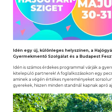
Idén egy új, különleges helyszínen, a Hajógy
Gyermekmentő Szolgálat és a Budapest Feszt
Idén is számos érdekes programmal várják a gyer
kitelepülő partnerek! A foglalkozásokon egy pec
aminek a végén értékes nyereményeket sorsolunk
gyerekek, hiszen minden standnál kapnak apró a