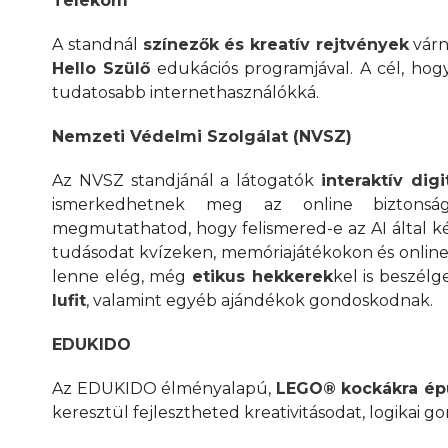
Telekom
A standnál
színezők és kreatív rejtvények
várn
Hello Szülő
edukációs programjával. A cél, hog
tudatosabb internethasználókká.
Nemzeti Védelmi Szolgálat (NVSZ)
Az NVSZ standjánál a látogatók
interaktív digi
ismerkedhetnek meg az online biztonság v
megmutathatod, hogy felismered-e az AI által ké
tudásodat kvízeken, memóriajátékokon és online
lenne elég, még
etikus hekkerek
kel is beszélg
lufit
, valamint egyéb ajándékok gondoskodnak.
EDUKIDO
Az EDUKIDO élményalapú,
LEGO® kockákra épü
keresztül fejlesztheted kreativitásodat, logika