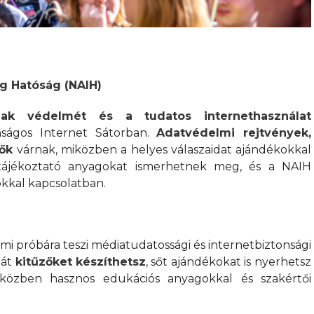
g Hatóság (NAIH)
nak védelmét és a tudatos internethasználat
nságos Internet Sátorban.
Adatvédelmi rejtvények,
zők
várnak, miközben a helyes válaszaidat ajándékokkal
 tájékoztató anyagokat ismerhetnek meg, és a NAIH
kkal kapcsolatban.
 ami próbára teszi médiatudatossági és internetbiztonsági
aját
kitűzőket készíthetsz
, sőt ajándékokat is nyerhetsz
 eközben hasznos edukációs anyagokkal és szakértői