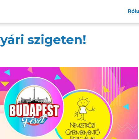
Ról
ári szigeten!