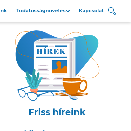
unk
Tudatosságnövelés
Kapcsolat
Friss híreink