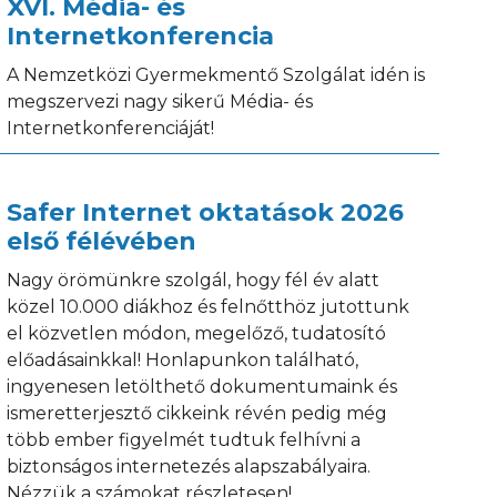
XVI. Média- és
Internetkonferencia
A Nemzetközi Gyermekmentő Szolgálat idén is
megszervezi nagy sikerű Média- és
Internetkonferenciáját!
Safer Internet oktatások 2026
első félévében
Nagy örömünkre szolgál, hogy fél év alatt
közel 10.000 diákhoz és felnőtthöz jutottunk
el közvetlen módon, megelőző, tudatosító
előadásainkkal! Honlapunkon található,
ingyenesen letölthető dokumentumaink és
ismeretterjesztő cikkeink révén pedig még
több ember figyelmét tudtuk felhívni a
biztonságos internetezés alapszabályaira.
Nézzük a számokat részletesen!